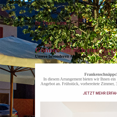
Arrangement enthalten: ein Rundgang mit dem N
Eine Stadtführung durch das mittelalterliche Din
bei uns zubuchen. Es lohnt sich!
Ihr Team vom
Romantica Hotel ,,Blauer Hecht"
Gönnen Sie sich eine Ausz
Unsere besonderen Angebote
Frankenschnäppc
In diesem Arrangement bieten wir Ihnen ein 
Angebot an. Frühstück, vorbereitete Zimmer,
JETZT MEHR ERFA