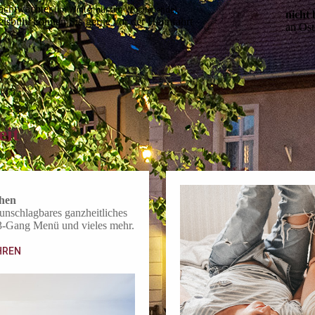
achtwächter
(im Winter nur am Wochenende).
nicht
kelsbühl können Sie gerne vor der Heimfahrt
an Ost
eit
hen
unschlag­bares ganzheitliches
 3-Gang Menü und vieles mehr.
HREN