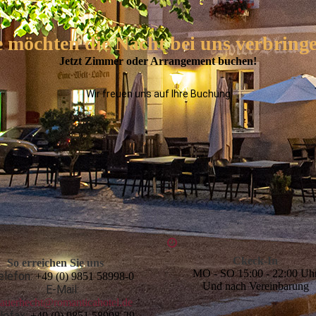
e möchten die Nacht bei uns verbring
Jetzt Zimmer oder Arrangement buchen!
Wir freuen uns auf Ihre Buchung
Ckeck-In
So erreichen Sie uns
MO - SO 15:00 - 22:00 Uh
elefon:
+49 (0) 9851 58998-0
Und nach Vereinbarung
E-Mail:
lauerhecht@romanticahotel.de
lefax:
+49 (0) 9851 58998-29