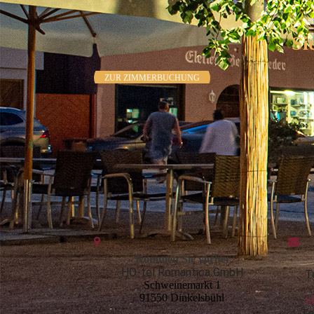
Si
ZUR ZIMMERBUCHUNG
Kommen Sie vorbei
HO-tel Romantica GmbH
T
Schweinemarkt 1
91550 Dinkelsbühl
b
Te