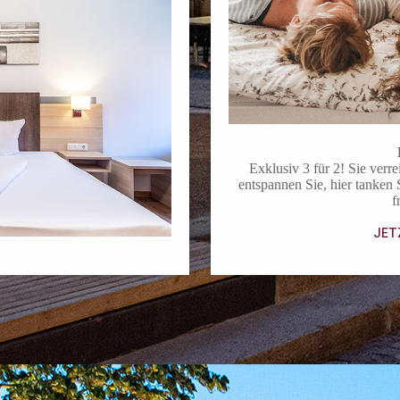
Exklusiv 3 für 2! Sie verr
entspannen Sie, hier tanken Si
f
JET