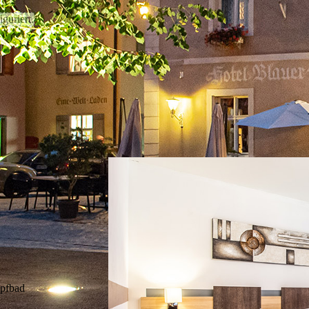
guriert.
t
pfbad