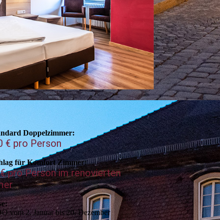
andard Doppelzimmer:
0 € pro Person
hlag für Komfort Zimmer:
 € pro Person im renovierten
mer
se:
DO vom 2. Januar bis 20. Dezember