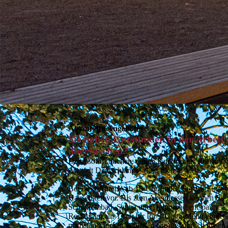
Ablauf des Angebotes
Sie haben Gutstunden in der Arbeit 
überraschen?
Dann sofort buchen: einen Kurztrip ins Romantic
Altstadt Deutschlands" (laut focus).
Bei Ihrer Anreise ab 15 Uhr finden Sie zur Einst
Hausetikett vor. Bis zum Abendessen können Sie 
Schwimmbad, Sauna und Dampfbad entspannen. A
Restaurant ein Tisch für Ihr 3-Gang-Menu einge
nächsten Morgen genießen Sie ausführlich unser k