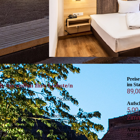
Preise
& Sie wollen Ihre Liebste/n
im St
89,0
a Hotel Blauer Hecht, in die "schönste
Aufsc
5,00
immung einen leckeres Fläschchen Piccolo mit
Zim
in unserem kleinen Wellnessbereich mit
bends haben wir für Sie dann in unserem
Anrei
deckt. Lassen Sie sich verwöhnen! Am
SO - 
alt/warmes Frühstücks­buffet. Mit im