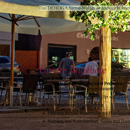
Das DEHOGA Sterne-Widget ist noch nicht konfi
Unsere Angebote
Einfach mal weg
Enthaltende Leistungen für zwei Personen:
1x Übernachtung im Doppelzimmer
1x reichhaltiges Frühstücksbuffet warm/kalt
1x Abendessen 3-Gang-Menu
Fläschen Piccolo Hausmarke mit Hoteletiket
Nutzung von Schwimmbad, Sauna und Dam